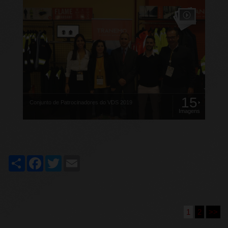
15
Conjunto de Patrocinadores do VDS 2019
Imagens
Share
Facebook
Twitter
Email
1
2
>>