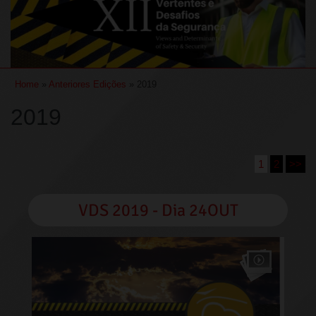
Home
»
Anteriores Edições
» 2019
2019
1
2
>>
VDS 2019 - Dia 24OUT