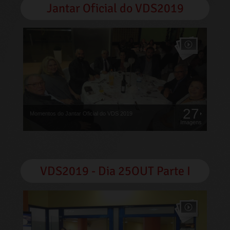
Jantar Oficial do VDS2019
27
Momentos do Jantar Oficial do VDS 2019
Imagens
VDS2019 - Dia 25OUT Parte I