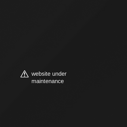
website under
maintenance