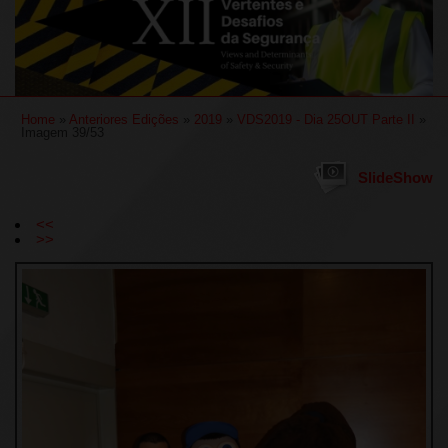
Home
»
Anteriores Edições
»
2019
»
VDS2019 - Dia 25OUT Parte II
»
Imagem 39/53
SlideShow
<<
>>